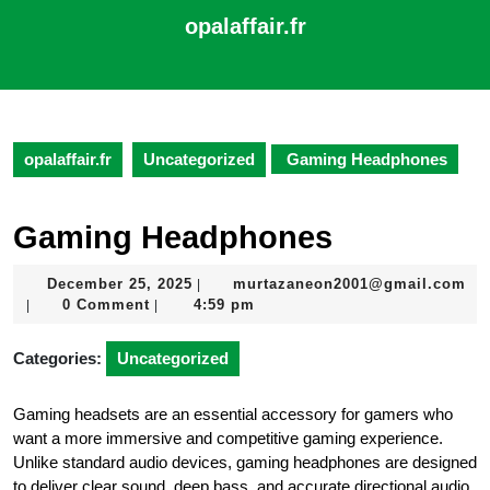
Skip
opalaffair.fr
to
content
Open
Skip
Button
to
content
opalaffair.fr
Uncategorized
Gaming Headphones
Gaming Headphones
December
December 25, 2025
murtazaneon2001@gmail.com
|
murtazaneon2001@gmail.com
25,
0 Comment
4:59 pm
|
|
2025
Categories:
Uncategorized
Gaming headsets are an essential accessory for gamers who
want a more immersive and competitive gaming experience.
Unlike standard audio devices, gaming headphones are designed
to deliver clear sound, deep bass, and accurate directional audio.